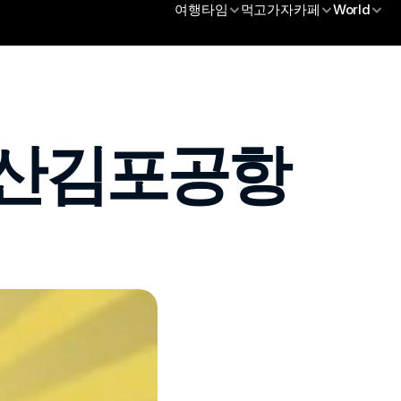
여행타임
먹고가자카페
World
익산김포공항