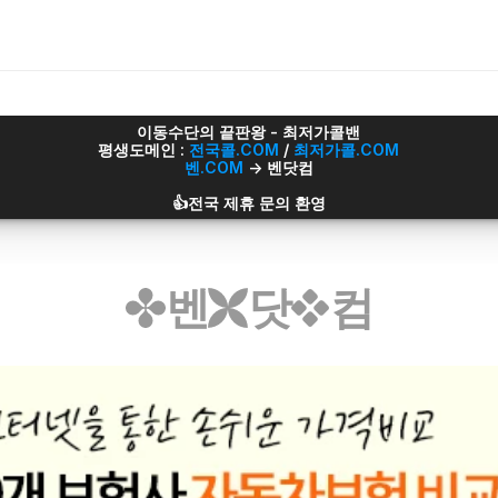
이동수단의 끝판왕 - 최저가콜밴
평생도메인 : 
전국콜.COM
 / 
최저가콜.COM
벤.COM
 -> 벤닷컴
👍전국 제휴 문의 환영
벤
닷
컴