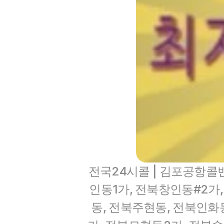
전국24시콜 | 김포공항콜밴,
인동1가, 전북창인동#2가
동, 전북주현동, 전북인화