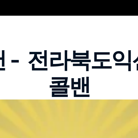
 -  전라북도
콜밴